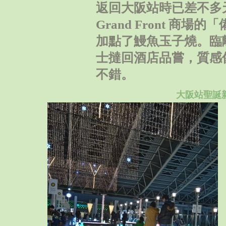
返回大阪站時已差不多
Grand Front 商
加點了鰻魚玉子燒。臨離開
士撻回酒店品嘗，質感
不錯。
大阪站聖誕新