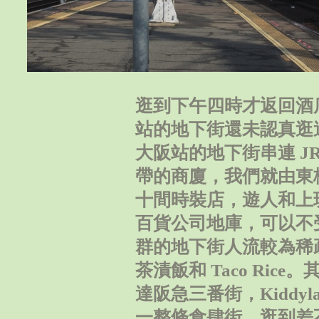
逛到下午四時才返回酒
站的地下街還未認真逛
大阪站的地下街串連 J
帶的商廈，我們就由東
十間時裝店，遊人和上
百貨公司地庫，可以不
群的地下街人流較為稀
茶漬飯和 Taco Ri
達阪急三番街，Kiddy
一整條食肆街。逛到差