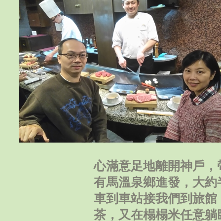
心滿意足地離開神戶，
有馬溫泉鄉進發，大約
車到車站接我們到旅館
茶，又在榻榻米任意躺