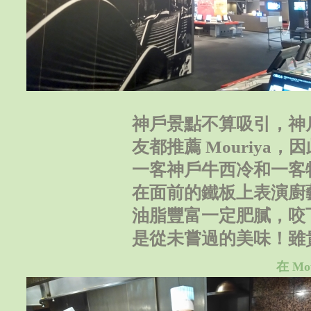
神戶景點不算吸引，神
友都推薦 Mouriya
一客神戶牛西冷和一客
在面前的鐵板上表演廚
油脂豐富一定肥膩，咬
是從未嘗過的美味！雖
在 Mo