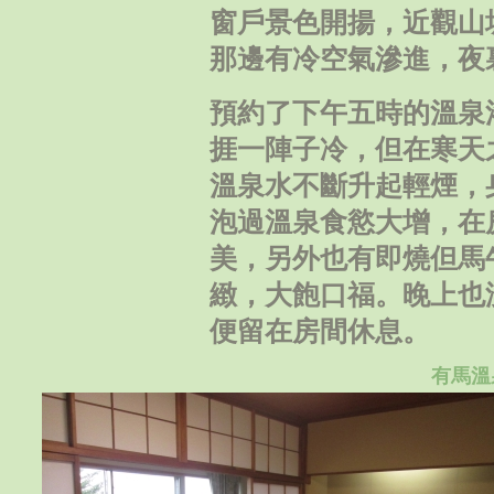
窗戶景色開揚，近觀山
那邊有冷空氣滲進，夜
預約了下午五時的溫泉
捱一陣子冷，但在寒天
溫泉水不斷升起輕煙，
泡過溫泉食慾大增，在
美，另外也有即燒但馬
緻，大飽口福。晚上也
便留在房間休息。
有馬溫