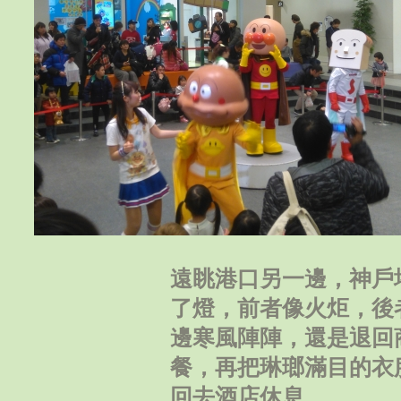
遠眺港口另一邊，神戶
了燈，前者像火炬，後
邊寒風陣陣，還是退回
餐，再把琳瑯滿目的衣
回去酒店休息。