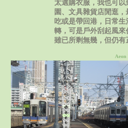
太選購衣服，我也可以到
園、文具雜貨店閒逛，
吃或是帶回港，日常生
轉，可是戶外刮起風來
雖已所剩無幾，但仍有
Aeo