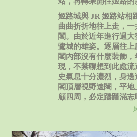
站，再轉乘開往姬路的
姬路城與 JR 姬路站
曲曲折折地往上走，一
閣。由於近年進行過大
鷺城的雄姿。逐層往上
閣內部沒有什麼裝飾，
現，不禁聯想到此處流
史氣息十分濃烈，身邊
閣頂層視野遼闊，平地
顧四周，必定躊躇滿志