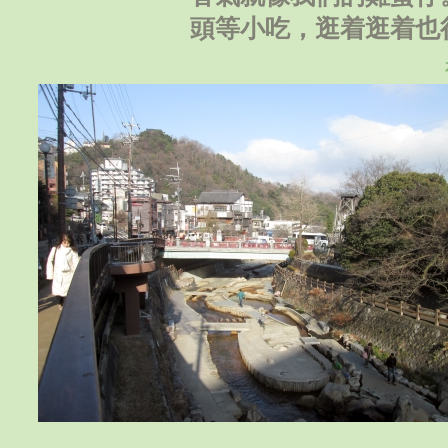
頭等小吃，逛着逛着也