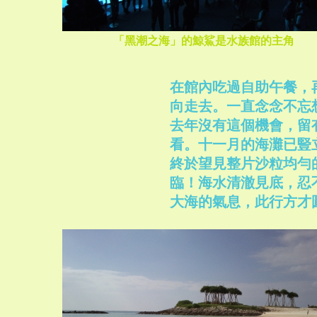
「黑潮之海」的鯨鯊是水族館的主角
在館內吃過自助午餐，
向走去。一直念念不忘
去年沒有這個機會，留
看。十一月的海灘已豎
終於望見整片沙粒均勻
臨！海水清澈見底，忍
大海的氣息，此行方才