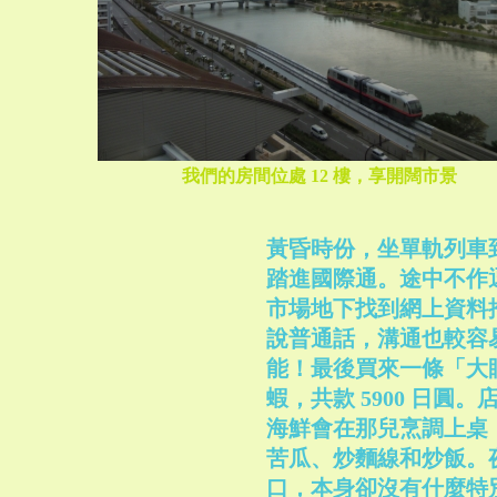
我們的房間位處 12 樓，享開闊市景
黃昏時份，坐單軌列車到牧
踏進國際通。途中不作
市場地下找到網上資料
說普通話，溝通也較容
能！最後買來一條「大
蝦，共款 5900 日
海鮮會在那兒烹調上桌
苦瓜、炒麵線和炒飯。
口，本身卻沒有什麼特