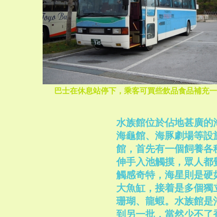
巴士在休息站停下，乘客可買些飲品食品補充一
水族館位於佔地甚廣的
海龜館、海豚劇場等設
館，首先有一個飼養各
伸手入池觸摸，眾人都
觸感奇特，海星則是硬
大魚缸，接着是多個獨
珊瑚、龍蝦。水族館是
到另一批，當然少不了