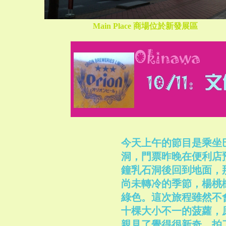
Main Place 商場位於新發展區
今天上午的節目是乘坐
洞，門票昨晚在便利店
鐘乳石洞後回到地面，
尚未轉冷的季節，楊桃
綠色。這次旅程雖然不
十棵大小不一的菠蘿，
親見了覺得很新奇，拍