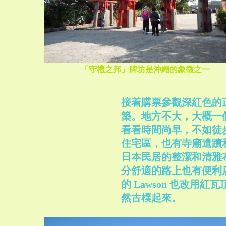
「守禮之邦」牌坊是沖繩的象徵之一
接着購票參觀深紅色的
築。地方不大，大概一
看看時間尚早，不如徒
住宅區，也有寺廟遺蹟
日本民居的整潔和清雅
分舒適的路上也有便利
的 Lawson 也改用
然古樸起來。