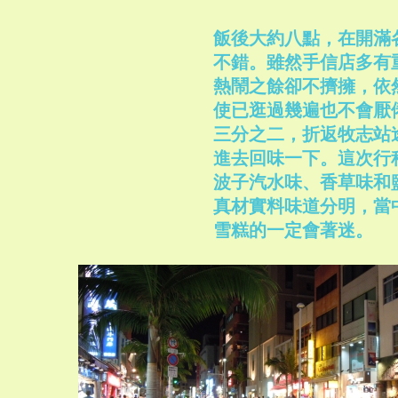
飯後大約八點，在開滿
不錯。雖然手信店多有
熱鬧之餘卻不擠擁，依
使已逛過幾遍也不會厭
三分之二，折返牧志站途中見
進去回味一下。這次行
波子汽水味、香草味和鹽餅
真材實料味道分明，當
雪糕的一定會著迷。