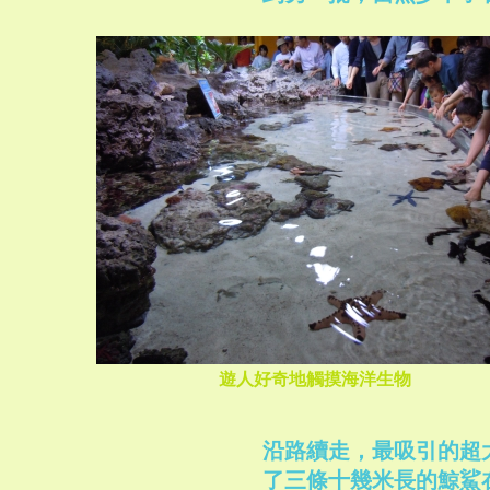
遊人好奇地觸摸海洋生物
沿路續走，最吸引的超
了三條十幾米長的鯨鯊