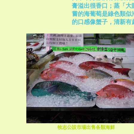
膏溢出很香口；蒸「大
嘗的海葡萄是綠色類似
的口感像蟹子，清新有
牧志公設市場出售各類海鮮