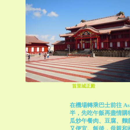
首里城正殿
在機場轉乘巴士前往 Ashibi
半，先吃午飯再盡情購
瓜炒午餐肉、豆腐、麵
又便宜。飯後，母親和