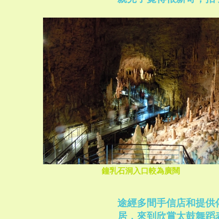
鐘乳石洞入口較為廣闊
途經多間手信店和提供
居，來到欣賞太鼓舞蹈