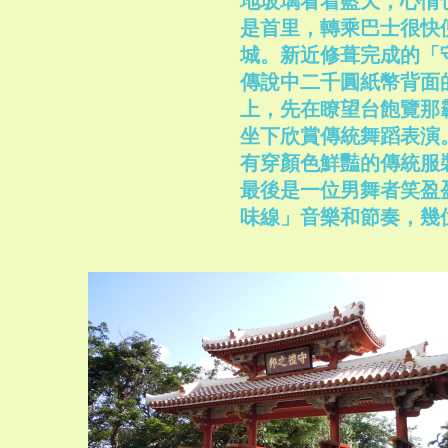
地玻璃看着藍天，心情
是首里，轉乘巴士很快
城。新近修葺完成的「
傳說中二千圓紙幣背面
上，先在瞭望台飽覽那
坐下欣賞傳統舞蹈表演
有穿顏色鮮豔的傳統服
最後是一位男舞者笑盈
味線」音樂和節奏，幾