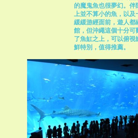
的魔鬼魚也很夢幻。伴
上並不算小的魚，以及
緩緩游經面前，遊人都
館，但沖繩這個十分可
了魚缸之上，可以俯視
鮮特別，值得推薦。