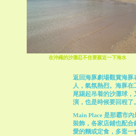
在沖繩的沙灘忍不住要親近一下海水
返回海豚劇場觀賞海豚
人，氣氛熱烈。海豚在
尾踢起吊着的沙灘球，
演，也是時候要回程了
Main Place 是
裝飾，各家店鋪也配合
愛的麵或定食，多逛一