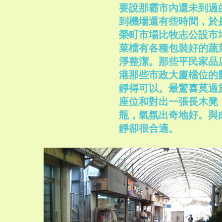
要說那霸市內還未到過
到機場還有些時間，於
榮町市場比牧志公設市
菜檔有各種包裝好的蔬
淨整潔。那些平民家品
港那些市政大廈檔位的
靜得可以。最驚喜莫過
座位和對出一張長木凳
瓶，氣氛出奇地好。與
靜卻很合適。