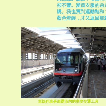
卻不豐。愛買衣服的弟
購。我也買到運動鞋和 
藍色燈飾，才又返回那
單軌列車是那霸市內的主要交通工具