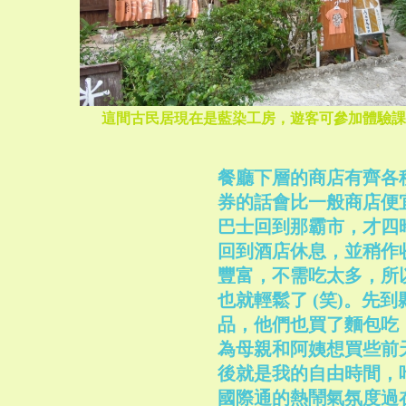
這間古民居現在是藍染工房，遊客可參加體驗課
餐廳下層的商店有齊各
券的話會比一般商店便
巴士回到那霸市，才四
回到酒店休息，並稍作
豐富，不需吃太多，所
也就輕鬆了 (笑)。先到縣
品，他們也買了麵包吃，
為母親和阿姨想買些前
後就是我的自由時間，
國際通的熱鬧氣氛度過