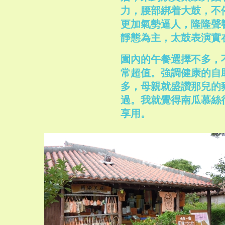
力，腰部綁着大鼓，不
更加氣勢逼人，隆隆聲
靜態為主，太鼓表演實
園內的午餐選擇不多，不
常超值。強調健康的自
多，母親就盛讚那兒的
過。我就覺得南瓜慕絲
享用。