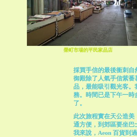
榮町市場的平民家品店
採買手信的最後衝刺自
御殿除了人氣手信紫番
品，最能吸引觀光客。
務。時間已是下午一時
了。
此次旅程實在天公造美
通方便，到郊區要坐巴
我來說，Aeon 百貨