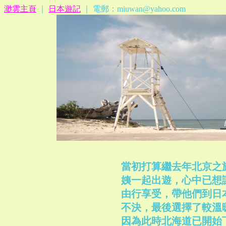
渺雲主頁
｜
日本遊記
｜ 電郵：miuwan@yahoo.com
當初打算繼去年北京之
姨一起出遊，心中已想
由行享受，帶他們到日
不決，最後選擇了較溫
因為此時北海道已開始